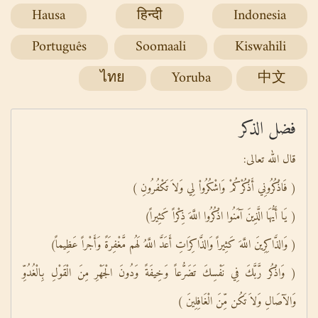
Hausa
हिन्दी
Indonesia
Português
Soomaali
Kiswahili
ไทย
Yoruba
中文
فضل الذكر
قال الله تعالى:
( فَاذْكُرُونِي أَذْكُرْكُمْ وَاشْكُرُواْ لِي وَلاَ تَكْفُرُونِ )
( يَا أَيُّهَا الَّذِينَ آمَنُوا اذْكُرُوا اللَّهَ ذِكْراً كَثِيراً)
( وَالذَّاكِرِينَ اللَّهَ كَثِيراً وَالذَّاكِرَاتِ أَعَدَّ اللَّهُ لَهُم مَّغْفِرَةً وَأَجْراً عَظِيماً)
( وَاذْكُر رَّبَّكَ فِي نَفْسِكَ تَضَرُّعاً وَخِيفَةً وَدُونَ الْجَهْرِ مِنَ الْقَوْلِ بِالْغُدُوِّ
وَالآصَالِ وَلاَ تَكُن مِّنَ الْغَافِلِينَ )