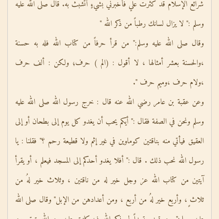
شرائع الإسلام قد كثرت علي فأخبرني بشيءٍ أتشبث به. قال صلى الله عليه
وسلم :" لا يزال لسانك رطباً من ذكر الله "
وقال صلى الله عليه وسلم:" من قرأ حرفاً من كتاب الله فله به حسنة
،والحسنة بعشر أمثالها ، لا أقول : (الم ) حرف؛ ولكن : ألف حرف
،ولام حرف ،وميم حرف ".
وعن عقبة بن عامر رضي الله عنه قال : خرج رسول الله صلى الله عليه
وسلم ونحن في الصفة فقال :" أيكم يحب أن يغدو كل يوم إلى بطحان أو إلى
العقيق فيأتي منه بناقتين كوماوين في غير إثم ولا قطيعة رحم ؟" فقلنا : يا
رسول الله نحب ذلك . قال :" أفلا يغدو أحدكم إلى المسجد فيعلم ، أو يقرأ
آيتين من كتاب الله عز وجل خير له من ناقتين ، وثلاث خير لهُ من
ثلاث ٍ، وأربع خير لهُ من أربع ، ومن أعدادهن من الإبل" وقال صلى الله